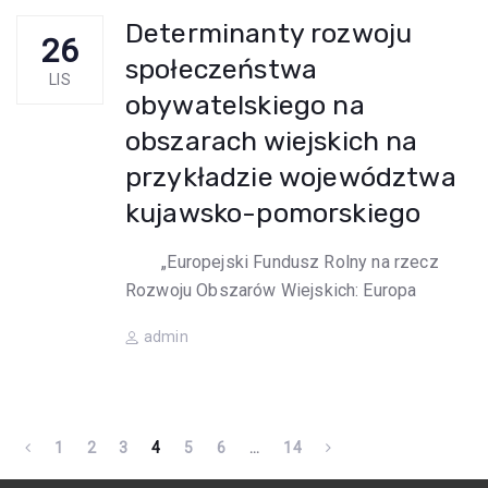
Determinanty rozwoju
26
społeczeństwa
LIS
obywatelskiego na
obszarach wiejskich na
przykładzie województwa
kujawsko-pomorskiego
„Europejski Fundusz Rolny na rzecz
Rozwoju Obszarów Wiejskich: Europa
Author
admin
1
2
3
4
5
6
…
14