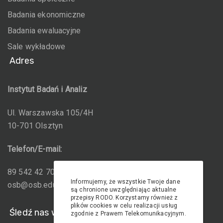
Badania ekonomiczne
Badania ewaluacyjne
Sale wykładowe
Adres
Instytut Badań i Analiz
Ul. Warszawska 105/4H
10-701 Olsztyn
Telefon/E-mail:
89 542 42 70; 600 800 135
Informujemy, że wszystkie Twoje dane
osb@osb.edu.pl
są chronione uwzględniając aktualne
przepisy RODO. Korzystamy również z
plików cookies w celu realizacji usług
Śledź nas w Social-mediach
zgodnie z Prawem Telekomunikacyjnym.