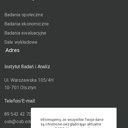
Badania społeczne
Badania ekonomiczne
Badania ewaluacyjne
Sale wykładowe
Adres
Instytut Badań i Analiz
Ul. Warszawska 105/4H
10-701 Olsztyn
Telefon/E-mail:
89 542 42 70; 600 800 135
Informujemy, że wszystkie Twoje dane
osb@osb.edu.pl
są chronione uwzględniając aktualne