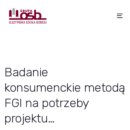
Skip
Skip
links
to
primary
Tog
navigation
nav
Skip
to
content
Badanie
konsumenckie metodą
FGI na potrzeby
projektu…